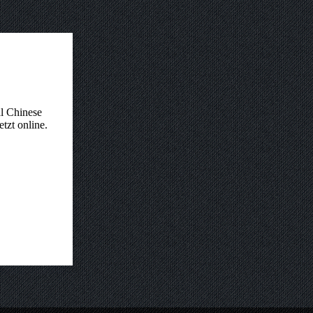
al Chinese
etzt online.
4