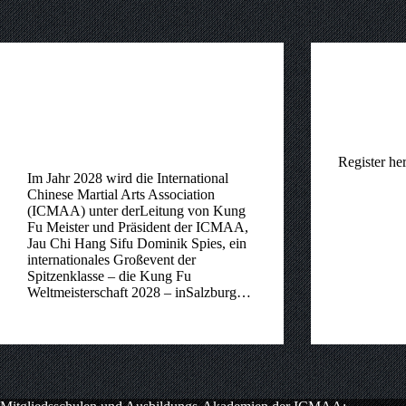
News
New
Die International Chinese Martial Arts
Grandmaste
Association und die Flame of Peace: 2
Salzburg/Au
Vereinigungen – 1 gemeinsames Ziel!
Register he
Im Jahr 2028 wird die International
admi
Chinese Martial Arts Association
(ICMAA) unter derLeitung von Kung
Fu Meister und Präsident der ICMAA,
Jau Chi Hang Sifu Dominik Spies, ein
internationales Großevent der
Spitzenklasse – die Kung Fu
Weltmeisterschaft 2028 – inSalzburg…
admin
29. Mai 2026