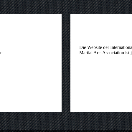
s
News
r Seminar October 2025 in
Website ist jetzt online
stria
Die Website der Internation
re
Martial Arts Association ist j
n
17. Juli 2025
admin
7. März 202